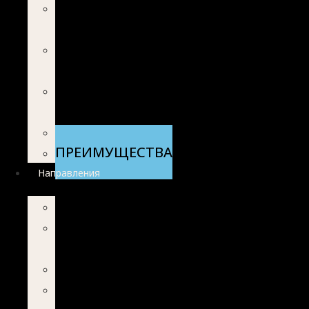
СЕМЕЙНАЯ
ТЕРАПИЯ
ГРУППОВАЯ
ТЕРАПИЯ
ОНЛАЙН-
КОНСУЛЬТАЦИЯ
СТОИМОСТЬ
ПРЕИМУЩЕСТВА
Направления
ТРЕВОЖНОСТЬ
ПАНИЧЕСКИЕ
АТАКИ
СТРЕСС
ЛИЧНОСТНЫЙ